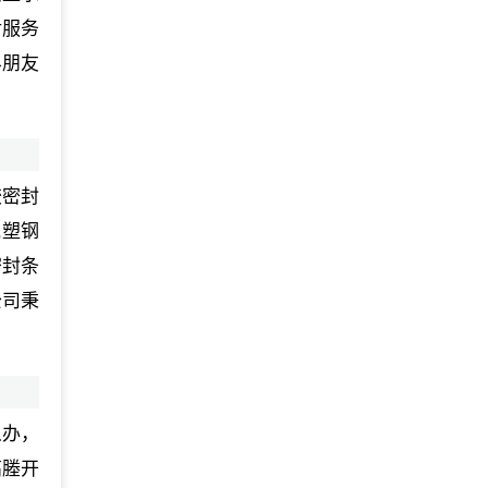
后服务
界朋友
胶密封
,塑钢
密封条
公司秉
么办，
高塍开