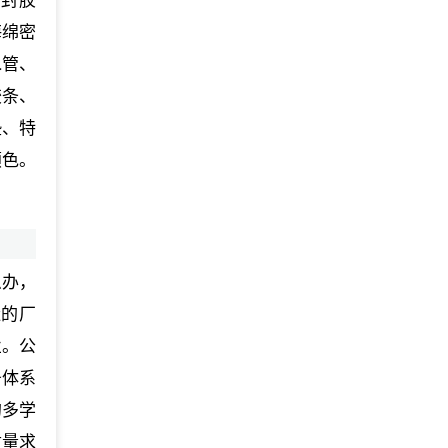
密封胶
海绵密
水管、
胶条、
垫、特
颜色。
么办，
造的厂
业。公
务体系
的多学
质量求