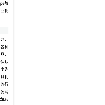
pe胶
产业化
么办，
事各种
产品，
环保认
中率先
玩具礼
育等行
过滤网
ktv