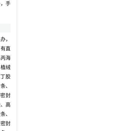
手，手
么办，
司有直
乙丙海
电植绒
氯丁胶
封条、
车密封
铁、高
胶条、
性密封