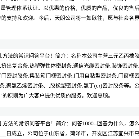
__质量管理体系认证。以优惠的价格，优质的产品，优良的售
户的支持和欢迎。今后，天朗公司将一如既往，愿与社会各
,原因,方法的常识问答平台！简介：名称本公司主营三元乙丙橡
,挤出复合条,热塑弹性体密封条,通信光缆密封条,装饰密封条
库门密封胶条,集装箱门框密封条,门用自粘型密封条,门窗框
)密封条,聚氯乙烯密封条、,胶橡塑密封条,氯丁(cr)密封胶条等。
户”的原则为广大客户提供优质的服务。欢迎惠顾。
原因,方法的常识问答平台！简介：问答1000--回答为什么，怎
__月__日成立，公司位于山东省，菏泽市，开发区江苏宜兴市