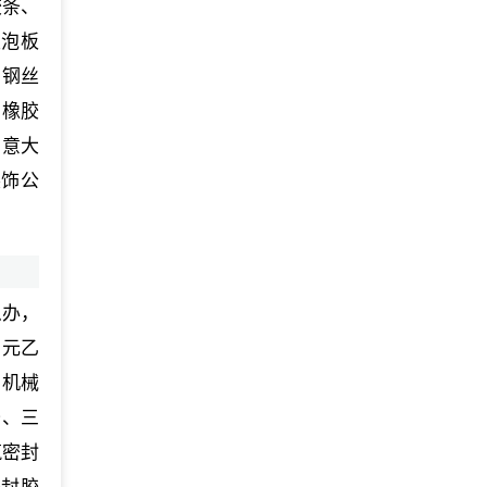
胶条、
发泡板
、钢丝
、橡胶
、意大
装饰公
么办，
三元乙
、机械
条、三
筑密封