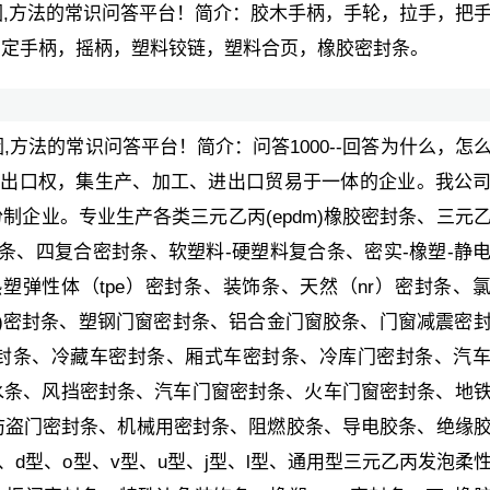
,原因,方法的常识问答平台！简介：胶木手柄，手轮，拉手，把
紧定手柄，摇柄，塑料铰链，塑料合页，橡胶密封条。
原因,方法的常识问答平台！简介：问答1000--回答为什么，怎
进出口权，集生产、加工、进出口贸易于一体的企业。我公
企业。专业生产各类三元乙丙(epdm)橡胶密封条、三元
封条、四复合密封条、软塑料-硬塑料复合条、密实-橡塑-静
合条、热塑弹性体（tpe）密封条、装饰条、天然（nr）密封条、
(sr)密封条、塑钢门窗密封条、铝合金门窗胶条、门窗减震密
封条、冷藏车密封条、厢式车密封条、冷库门密封条、汽
水条、风挡密封条、汽车门窗密封条、火车门窗密封条、地
防盗门密封条、机械用密封条、阻燃胶条、导电胶条、绝缘
、d型、o型、v型、u型、j型、l型、通用型三元乙丙发泡柔