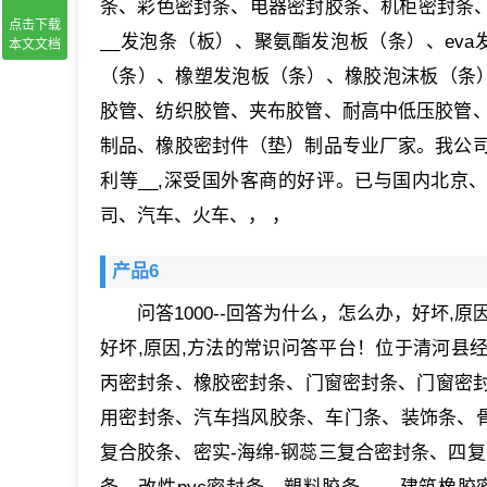
条、彩色密封条、电器密封胶条、机柜密封条、柜
点击下载
__发泡条（板）、聚氨酯发泡板（条）、eva
本文文档
（条）、橡塑发泡板（条）、橡胶泡沫板（条
胶管、纺织胶管、夹布胶管、耐高中低压胶管、
制品、橡胶密封件（垫）制品专业厂家。我公司
利等__,深受国外客商的好评。已与国内北京
司、汽车、火车、， ，
产品6
问答1000--回答为什么，怎么办，好坏,
好坏,原因,方法的常识问答平台！位于清河县经
丙密封条、橡胶密封条、门窗密封条、门窗密
用密封条、汽车挡风胶条、车门条、装饰条、骨
复合胶条、密实-海绵-钢蕊三复合密封条、四