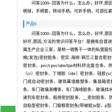
问答1000--回答为什么，怎么办，好坏
柄球，手柄套，转动手柄，可折手柄，可调位
产品5
问答1000--回答为什么，怎么办，好坏,
好坏,原因,方法的常识问答平台！是拥有自营
属生产企业三家，是统一销售于一体的私营股份制
棉(发泡)密封胶条、密实-海绵-钢芯三复合密
密封条、pvc/cpvc/abs/tpe材料挤出复
（cr）密封条、丁晴胶（nbr）密封条、硅胶
门底自动密封条、建筑幕墙橡塑条、集装箱密
条、车门玻璃滑槽条、车门海绵胶条、玻璃挡
速列车密封条、船用密封胶条、__密封胶条、
自粘型密封条、门窗框密封条(带被胶)e型、p型