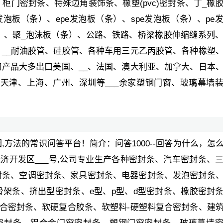
门密封条、特殊边角装饰条、橡塑(pvc)密封条、丁_橡
发泡板（条）、epe发泡板（条）、spe发泡板（条）、pe
）、聚_泡沫板（条）、公路、铁路、桥梁橡胶伸缩缝系列
__耐油胶管、硅胶管、各种车用三元乙丙胶管、各种橡塑
产品大多出口美国、__、法国、澳大利亚、加拿大、日本
、天津、上海、广州、深圳等___余家塑钢门窗、玻璃幕墙
原因,方法的常识问答平台！简介：问答1000--回答为什么，怎
济开发区___号,公司专业生产各种密封条、汽车密封条、
封条、空调密封条、家具密封条、电器密封条、发泡密封条
架条、挤出型密封条、e型、p型、d型密封条、橡胶密封
复合密封条、软硬复合胶条、软塑料-硬塑料复合密封条、建