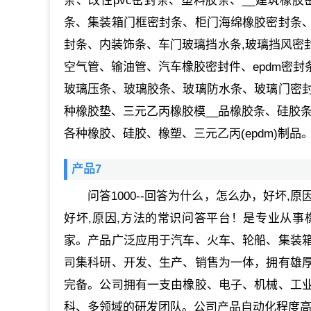
条、改性pvc密封条、塑料胶条、__建筑橡
条、集装箱门框密封条、柜门海绵橡胶密封条
封条、内装饰条、车门玻璃挡水条,玻璃挡风密
空气管、输油管、汽车橡胶密封件、epdm密
玻璃压条、玻璃胶条、玻璃防水条、玻璃门密
种橡胶垫、三元乙丙橡胶模__品橡胶条、硅胶条
各种橡胶、硅胶、橡塑、三元乙丙(epdm)制品
产品7
问答1000--回答为什么，怎么办，好坏,
好坏,原因,方法的常识问答平台！是专业从
家。产品广泛应用于汽车、火车、轮船、集装
司集科研、开发、生产、销售为一体，拥有雄
完备。公司拥有一支由橡胶、电子、机械、工
科、多领域的研发团队。公司产品自动化程度高